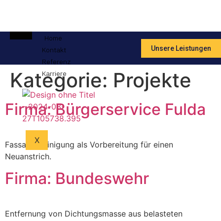
Home
Unsere Leistungen
Kontakt
Referenz
Kategorie:
Projekte
Karriere
Firma: Bürgerservice Fulda
X
Fassadenreinigung als Vorbereitung für einen
Neuanstrich.
Firma: Bundeswehr
Entfernung von Dichtungsmasse aus belasteten